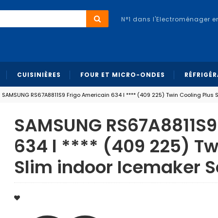
N°1 dans l'Electroménager e
CUISINIÈRES
FOUR ET MICRO-ONDES
RÉFRIGÉ
SAMSUNG RS67A8811S9 Frigo Americain 634 l **** (409 225) Twin Cooling Plus
SAMSUNG RS67A8811S9 
634 l **** (409 225) Tw
Slim indoor Icemaker