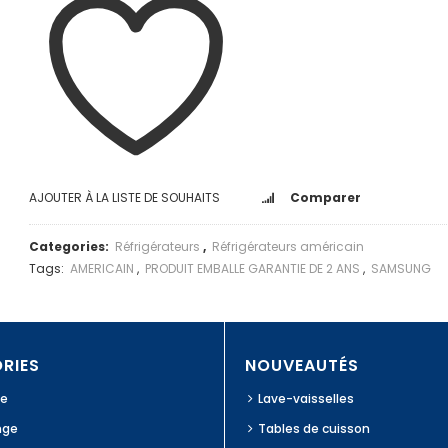
AJOUTER À LA LISTE DE SOUHAITS
Comparer
Categories:
Réfrigérateurs
,
Réfrigérateurs américain
Tags:
AMERICAIN
,
PRODUIT EMBALLE GARANTIE DE 2 ANS
,
SAMSUNG
RIES
NOUVEAUTÉS
ge
Lave-vaisselles
nge
Tables de cuisson