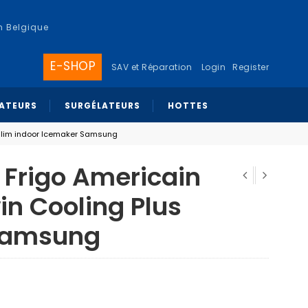
n Belgique
E-SHOP
SAV et Réparation
Login
Register
RATEURS
SURGÉLATEURS
HOTTES
 Slim indoor Icemaker Samsung
Frigo Americain
in Cooling Plus
 Samsung