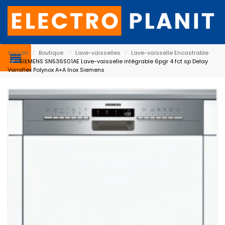
Accueil
⁄
Boutique
⁄
Lave-vaisselles
⁄
Lave-vaisselle Encastrable
⁄
SIEMENS SN536S01AE Lave-vaisselle intégrable 6pgr 4 fct sp Delay
Varioflex Polynox A+A Inox Siemens