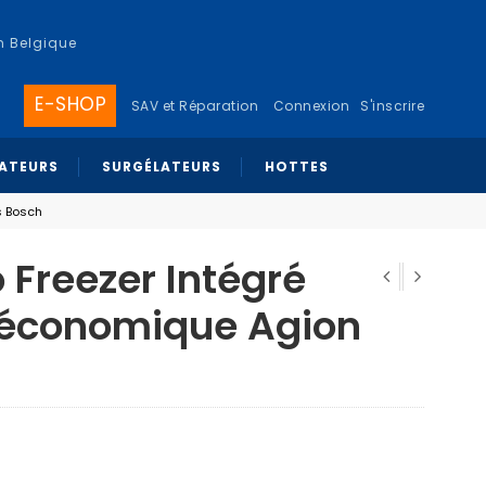
n Belgique
E-SHOP
SAV et Réparation
Connexion
S'inscrire
RATEURS
SURGÉLATEURS
HOTTES
s Bosch
 Freezer Intégré
* économique Agion