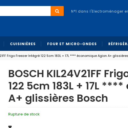
N°1 dans l'Electroménager e
CUISINIÈRES
FOUR ET MICRO-ONDES
RÉFRIGÉ
FF Frigo Freezer Intégré 122 5cm 183L + 17L **** économique Agion A+ glissière
BOSCH KIL24V21FF Frigo
122 5cm 183L + 17L ***
A+ glissières Bosch
Rupture de stock