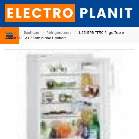
Accueil
⁄
Boutique
⁄
Réfrigérateurs
⁄
LIEBHERR T1710 Frigo Table
Cooler 149L A+ 55cm blanc Liebherr