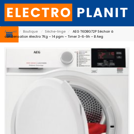
Accueil
⁄
Boutique
⁄
Sèche-linge
⁄
AEG T6DBG72P Séchoir à
condensation électro 7Kg – 14 pgm – Timer 3-6-9h – B Aeg