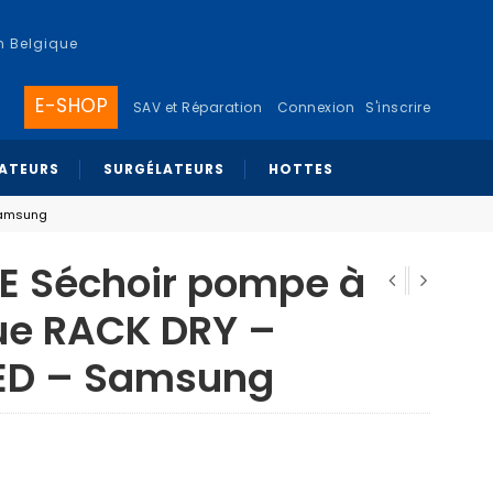
n Belgique
E-SHOP
SAV et Réparation
Connexion
S'inscrire
RATEURS
SURGÉLATEURS
HOTTES
Samsung
 Séchoir pompe à
que RACK DRY –
EED – Samsung