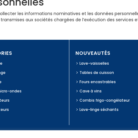
rsonnelles
collecter les informations nominatives et les données personnell
transmises aux sociétés chargées de l’exécution des services 
RIES
NOUVEAUTÉS
ge
Lave-vaisselles
nge
Tables de cuisson
e
Fours encastrables
micro-ondes
Cave à vins
teurs
Combis frigo-congélateur
teurs
Lave-linge séchants