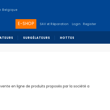
n Belgique
E-SHOP
SAV et Réparation
Login
Register
RATEURS
SURGÉLATEURS
HOTTES
 vente en ligne de produits proposés par la société a