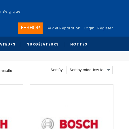
n Belgique
E-SHOP
SAV et Réparation
Login
Register
RATEURS
SURGÉLATEURS
HOTTES
Sort By:
results