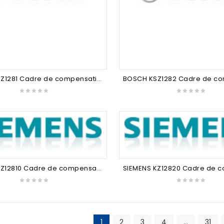
BOSCH KSZ1281 Cadre de compensation hauteur : 37 mm KFL24. KFR18. KFL18 alu mat Bosch
SIEMENS KZ12810 Cadre de compensation hauteur : 37 mm KF24.. KF18.. Alu mat Siemens
1
2
3
4
…
31