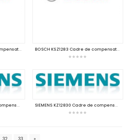
BOSCH KSZ1282 Cadre de compensation hauteur : 41 mm KFL24. KFR18. KFL18. alu mat Bosch
BOSCH KSZ1283 Cadre de compensation hauteur : 56 mm KFL24. KFR18. KFL18. alu mat Bosch
SIEMENS KZ12820 Cadre de compensation hauteur : 41 mm KF24.. KF18.. Alu mat Siemens
SIEMENS KZ12830 Cadre de compensation hauteur : 56 mm KF24.. KF18.. Alu mat Siemens
32
33
»